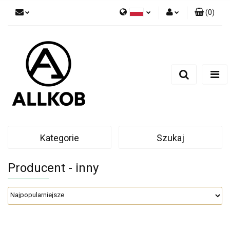
(
0
)
Polski
Zaloguj się
Czech
Zarejestruj się
English
Dodaj zgłoszenie
Zgody cookies
Kategorie
Szukaj
Producent - inny