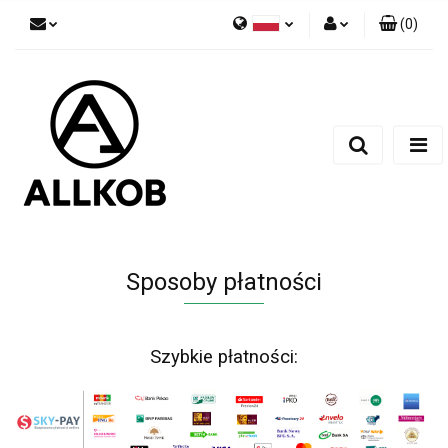
(
0
)
Polski
Zaloguj się
Czech
Zarejestruj się
English
Dodaj zgłoszenie
Zgody cookies
Sposoby płatności
Szybkie płatności: