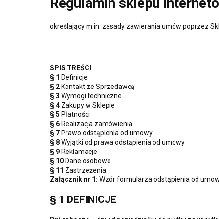
Regulamin sklepu internet
określający m.in. zasady zawierania umów poprzez Sk
SPIS TREŚCI
§ 1
Definicje
§ 2
Kontakt ze Sprzedawcą
§ 3
Wymogi techniczne
§ 4
Zakupy w Sklepie
§ 5
Płatności
§ 6
Realizacja zamówienia
§ 7
Prawo odstąpienia od umowy
§ 8
Wyjątki od prawa odstąpienia od umowy
§ 9
Reklamacje
§ 10
Dane osobowe
§ 11
Zastrzeżenia
Załącznik nr 1:
Wzór formularza odstąpienia od umo
§ 1 DEFINICJE