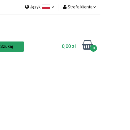
Język
Strefa klienta
nka
NOWOŚCI
Polski
Zaloguj się
Czech
Zarejestruj się
English
Dodaj zgłoszenie
0,00 zł
Zgody cookies
0
TSELLERY