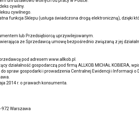
kiem dni ustawowo wolnych od pracy w Polsce.
deks cywilny.
eksu cywilnego.
a funkcja Sklepu (usługa świadczona drogą elektroniczną), dzięki kt
nsumentem lub Przedsiębiorcą uprzywilejowanym.
wierająca ze Sprzedawcą umowę bezpośrednio związaną z jej działalnoś
Sprzedawcę pod adresem www.allkob.pl.
ący działalność gospodarczą pod firmą ALLKOB MICHAŁ KOBIERA, wpisany
o spraw gospodarki i prowadzenia Centralnej Ewidencji i Informacji o
zawa.
aja 2014 r. o prawach konsumenta.
02-972 Warszawa