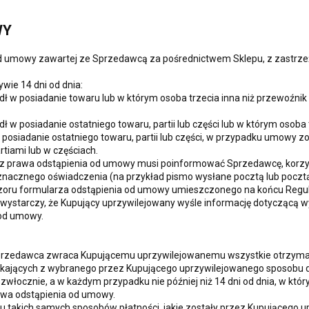
WY
d umowy zawartej ze Sprzedawcą za pośrednictwem Sklepu, z zastrzeż
wie 14 dni od dnia:
ł w posiadanie towaru lub w którym osoba trzecia inna niż przewoźni
w posiadanie ostatniego towaru, partii lub części lub w którym osoba 
osiadanie ostatniego towaru, partii lub części, w przypadku umowy zo
tiami lub w częściach.
 z prawa odstąpienia od umowy musi poinformować Sprzedawcę, korzys
znacznego oświadczenia (na przykład pismo wysłane pocztą lub pocztą
zoru formularza odstąpienia od umowy umieszczonego na końcu Regula
ystarczy, że Kupujący uprzywilejowany wyśle informację dotyczącą 
od umowy.
rzedawca zwraca Kupującemu uprzywilejowanemu wszystkie otrzymane
kających z wybranego przez Kupującego uprzywilejowanego sposobu do
włocznie, a w każdym przypadku nie później niż 14 dni od dnia, w kt
awa odstąpienia od umowy.
 takich samych sposobów płatności, jakie zostały przez Kupującego up