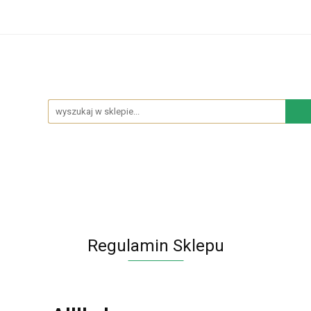
hodowe
Sypialnia
Salon
Kuchnia
Łazie
Salon
Kuchnia
Łazienka
NOWOŚCI
BES
Regulamin Sklepu