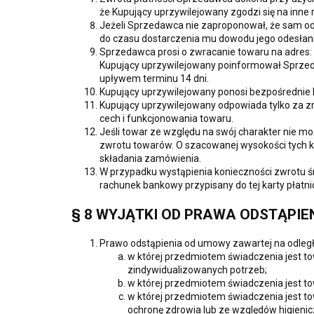
że Kupujący uprzywilejowany zgodzi się na inn
Jeżeli Sprzedawca nie zaproponował, że sam od
do czasu dostarczenia mu dowodu jego odesłania
Sprzedawca prosi o zwracanie towaru na adres: 
Kupujący uprzywilejowany poinformował Sprzeda
upływem terminu 14 dni.
Kupujący uprzywilejowany ponosi bezpośrednie 
Kupujący uprzywilejowany odpowiada tylko za zmn
cech i funkcjonowania towaru.
Jeśli towar ze względu na swój charakter nie m
zwrotu towarów. O szacowanej wysokości tych 
składania zamówienia.
W przypadku wystąpienia konieczności zwrotu 
rachunek bankowy przypisany do tej karty płatni
§ 8 WYJĄTKI OD PRAWA ODSTĄPIE
Prawo odstąpienia od umowy zawartej na odległ
w której przedmiotem świadczenia jest t
zindywidualizowanych potrzeb;
w której przedmiotem świadczenia jest to
w której przedmiotem świadczenia jest 
ochronę zdrowia lub ze względów higienic