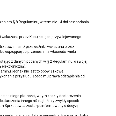
eniem § 8 Regulaminu, w terminie 14 dni bez podania
k i wskazana przez Kupującego uprzywilejowanego
trzecia, inna niż przewoźnik i wskazana przez
bowiązującej do przeniesienia własności wielu
tając z danych podanych w § 2 Regulaminu, o swojej
 elektroniczną).
minu, jednak nie jest to obowiązkowe.
wykonania przysługującego mu prawa odstąpienia od
 od niego płatności, w tym koszty dostarczenia
starczenia innego niż najtańszy zwykły sposób
órym Sprzedawca został poinformowany o decyzji
rzywilejowanego użyte w pierwotnej transakcji, chyba