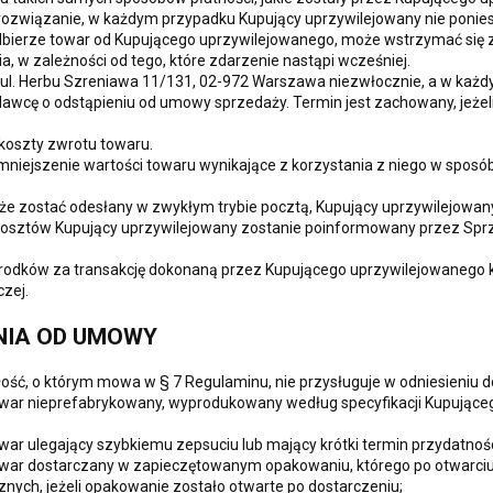
e rozwiązanie, w każdym przypadku Kupujący uprzywilejowany nie ponie
bierze towar od Kupującego uprzywilejowanego, może wstrzymać się z
, w zależności od tego, które zdarzenie nastąpi wcześniej.
ul. Herbu Szreniawa 11/131, 02-972 Warszawa niezwłocznie, a w każdym 
wcę o odstąpieniu od umowy sprzedaży. Termin jest zachowany, jeżeli
koszty zwrotu towaru.
iejszenie wartości towaru wynikające z korzystania z niego w sposób 
oże zostać odesłany w zwykłym trybie pocztą, Kupujący uprzywilejowan
kosztów Kupujący uprzywilejowany zostanie poinformowany przez Sprz
środków za transakcję dokonaną przez Kupującego uprzywilejowanego 
czej.
NIA OD UMOWY
ość, o którym mowa w § 7 Regulaminu, nie przysługuje w odniesieniu 
owar nieprefabrykowany, wyprodukowany według specyfikacji Kupująceg
war ulegający szybkiemu zepsuciu lub mający krótki termin przydatnośc
towar dostarczany w zapieczętowanym opakowaniu, którego po otwarci
znych, jeżeli opakowanie zostało otwarte po dostarczeniu;