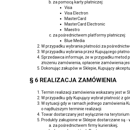
za pomocą karty płatniczej:
Visa
Visa Electron
MasterCard
MasterCard Electronic
Maestro
za pośrednictwem platformy płatniczej:
Blue Media
W przypadku wybrania płatności za pośrednictwe
W przypadku wybrania przez Kupującego płatnośc
Sprzedawca informuje, że w przypadku metod pł
złożeniu zamówienia, opłacenie zamówienia jes
Dokonując zakupów w Sklepie, Kupujący akceptu
§ 6 REALIZACJA ZAMÓWIENIA
Termin realizacji zamówienia wskazany jest w Sk
W przypadku gdy Kupujący wybrał płatność z gór
W sytuacji gdy w ramach jednego zamówienia Kup
o najdłuższym terminie realizacji.
Towar dostarczany jest wyłącznie na terytorium 
Produkty zakupione w Sklepie dostarczane są - 
za pośrednictwem firmy kurierskiej;