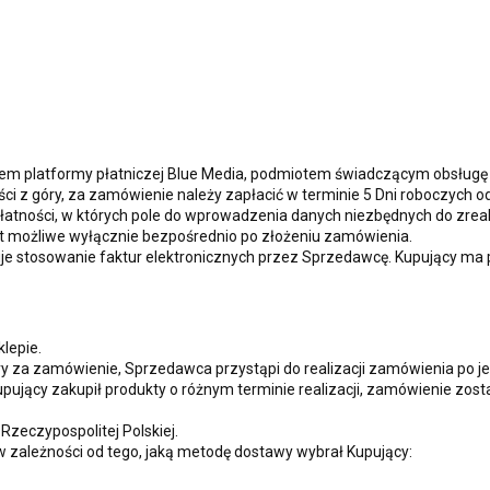
m platformy płatniczej Blue Media, podmiotem świadczącym obsługę pł
i z góry, za zamówienie należy zapłacić w terminie 5 Dni roboczych o
atności, w których pole do wprowadzenia danych niezbędnych do zreali
t możliwe wyłącznie bezpośrednio po złożeniu zamówienia.
je stosowanie faktur elektronicznych przez Sprzedawcę. Kupujący ma 
lepie.
y za zamówienie, Sprzedawca przystąpi do realizacji zamówienia po je
ujący zakupił produkty o różnym terminie realizacji, zamówienie zos
Rzeczypospolitej Polskiej.
w zależności od tego, jaką metodę dostawy wybrał Kupujący: