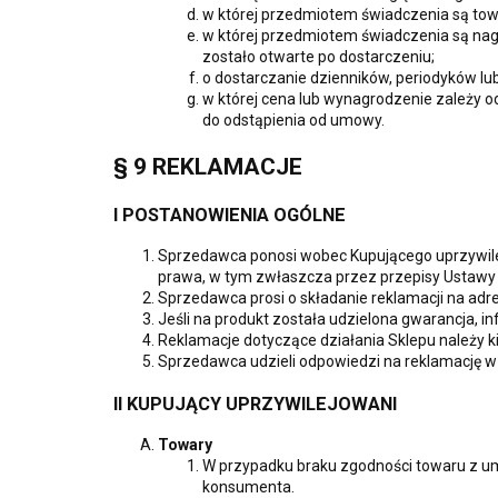
w której przedmiotem świadczenia są towa
w której przedmiotem świadczenia są na
zostało otwarte po dostarczeniu;
o dostarczanie dzienników, periodyków l
w której cena lub wynagrodzenie zależy o
do odstąpienia od umowy.
§ 9 REKLAMACJE
I POSTANOWIENIA OGÓLNE
Sprzedawca ponosi wobec Kupującego uprzywil
prawa, w tym zwłaszcza przez przepisy Ustawy
Sprzedawca prosi o składanie reklamacji na adr
Jeśli na produkt została udzielona gwarancja, inf
Reklamacje dotyczące działania Sklepu należy 
Sprzedawca udzieli odpowiedzi na reklamację w t
II KUPUJĄCY UPRZYWILEJOWANI
Towary
W przypadku braku zgodności towaru z um
konsumenta.