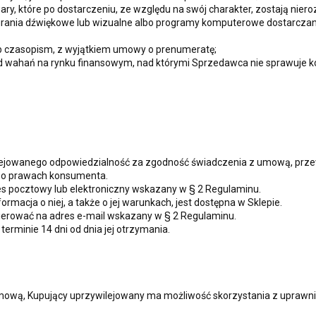
ry, które po dostarczeniu, ze względu na swój charakter, zostają nier
grania dźwiękowe lub wizualne albo programy komputerowe dostarcza
ub czasopism, z wyjątkiem umowy o prenumeratę;
d wahań na rynku finansowym, nad którymi Sprzedawca nie sprawuje ko
ejowanego odpowiedzialność za zgodność świadczenia z umową, prze
 o prawach konsumenta.
es pocztowy lub elektroniczny wskazany w § 2 Regulaminu.
ormacja o niej, a także o jej warunkach, jest dostępna w Sklepie.
kierować na adres e-mail wskazany w § 2 Regulaminu.
erminie 14 dni od dnia jej otrzymania.
ową, Kupujący uprzywilejowany ma możliwość skorzystania z uprawni