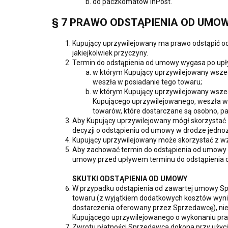
do paczkomatów InPost.
§ 7 PRAWO ODSTĄPIENIA OD UMO
Kupujący uprzywilejowany ma prawo odstąpić o
jakiejkolwiek przyczyny.
Termin do odstąpienia od umowy wygasa po upły
w którym Kupujący uprzywilejowany wszed
weszła w posiadanie tego towaru;
w którym Kupujący uprzywilejowany wszedł 
Kupującego uprzywilejowanego, weszła w p
towarów, które dostarczane są osobno, par
Aby Kupujący uprzywilejowany mógł skorzystać
decyzji o odstąpieniu od umowy w drodze jedno
Kupujący uprzywilejowany może skorzystać z w
Aby zachować termin do odstąpienia od umowy w
umowy przed upływem terminu do odstąpienia 
SKUTKI ODSTĄPIENIA OD UMOWY
W przypadku odstąpienia od zawartej umowy Sp
towaru (z wyjątkiem dodatkowych kosztów wyni
dostarczenia oferowany przez Sprzedawcę), niez
Kupującego uprzywilejowanego o wykonaniu pr
Zwrotu płatności Sprzedawca dokona przy użyciu