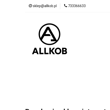
sklep@allkob.pl
733366633
Akcesoria samoc
BESTSELLERY
Akcesoria samochodowe
Sypialnia