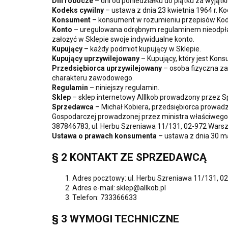
Dni robocze
– dni od poniedziałku do piątku za wyjąt
Kodeks cywilny
– ustawa z dnia 23 kwietnia 1964 r. Ko
Konsument
– konsument w rozumieniu przepisów Kod
Konto
– uregulowana odrębnym regulaminem nieodpłatn
założyć w Sklepie swoje indywidualne konto.
Kupujący
– każdy podmiot kupujący w Sklepie.
Kupujący uprzywilejowany
– Kupujący, który jest Ko
Przedsiębiorca uprzywilejowany
– osoba fizyczna za
charakteru zawodowego.
Regulamin
– niniejszy regulamin.
Sklep
– sklep internetowy Alllkob prowadzony przez 
Sprzedawca
– Michał Kobiera, przedsiębiorca prowadz
Gospodarczej prowadzonej przez ministra właściwego d
387846783, ul. Herbu Szreniawa 11/131, 02-972 Wars
Ustawa o prawach konsumenta
– ustawa z dnia 30 m
§ 2 KONTAKT ZE SPRZEDAWCĄ
Adres pocztowy: ul. Herbu Szreniawa 11/131, 
Adres e-mail: sklep@allkob.pl
Telefon: 733366633
§ 3 WYMOGI TECHNICZNE