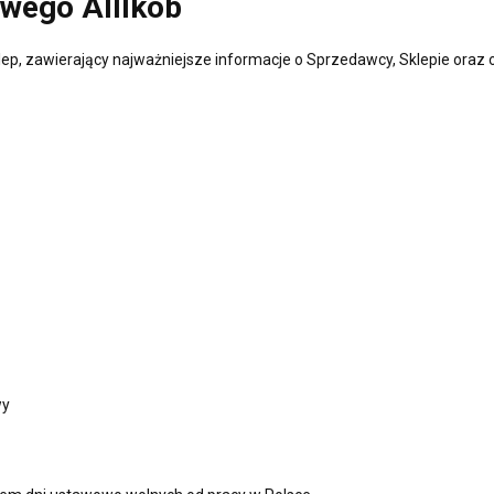
owego Alllkob
lep, zawierający najważniejsze informacje o Sprzedawcy, Sklepie ora
wy