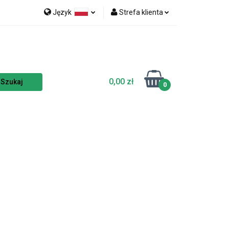
Język
Strefa klienta
nka
NOWOŚCI
Polski
Zaloguj się
Czech
Zarejestruj się
English
Dodaj zgłoszenie
0,00 zł
Zgody cookies
0
TSELLERY