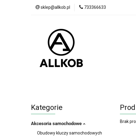
sklep@allkob.pl
733366633
Akcesoria samoc
BESTSELLERY
Akcesoria samochodowe
Sypialnia
Kategorie
Prod
Brak pr
Akcesoria samochodowe
Obudowy kluczy samochodowych