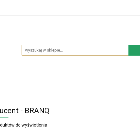
hodowe
Sypialnia
Salon
Kuchnia
Łazie
Salon
Kuchnia
Łazienka
NOWOŚCI
BES
ucent - BRANQ
oduktów do wyświetlenia