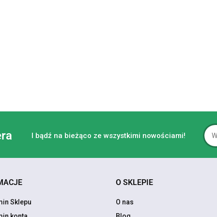
era
I bądź na bieżąco ze wszystkimi nowościami!
MACJE
O SKLEPIE
in Sklepu
O nas
in konta
Blog