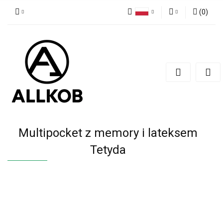
(
0
)
Polski
Zaloguj się
Czech
Zarejestruj się
English
Dodaj zgłoszenie
Zgody cookies
Multipocket z memory i lateksem
Tetyda