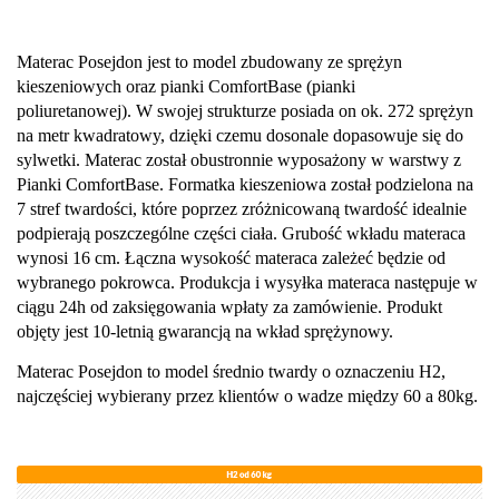
Materac Posejdon jest to model zbudowany ze sprężyn
kieszeniowych oraz pianki ComfortBase (pianki
poliuretanowej). W swojej strukturze posiada on ok. 272 sprężyn
na metr kwadratowy, dzięki czemu dosonale dopasowuje się do
sylwetki. Materac został obustronnie wyposażony w warstwy z
Pianki ComfortBase.
Formatka kieszeniowa został podzielona na
7 stref twardości, które poprzez zróżnicowaną twardość idealnie
podpierają poszczególne części ciała. Grubość wkładu materaca
wynosi 16 cm. Łączna wysokość materaca zależeć będzie od
wybranego pokrowca. Produkcja i wysyłka materaca następuje w
ciągu 24h od zaksięgowania wpłaty za zamówienie. Produkt
objęty jest 10-letnią gwarancją na wkład sprężynowy.
Materac Posejdon to model średnio twardy o oznaczeniu H2,
najczęściej wybierany przez klientów o wadze między 60 a 80kg.