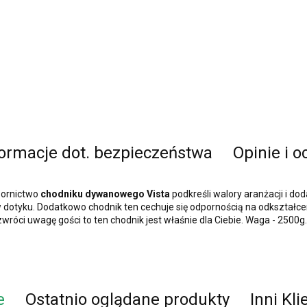
formacje dot. bezpieczeństwa
Opinie i o
zornictwo
chodniku
dywanowego Vista
podkreśli walory aranżacji i do
 dotyku. Dodatkowo chodnik ten cechuje się odpornością na odkształceni
 zwróci uwagę gości to ten chodnik jest właśnie dla Ciebie. Waga - 2500g.
e
Ostatnio oglądane produkty
Inni Kli