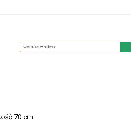
hodowe
Sypialnia
Salon
Kuchnia
Łazie
Salon
Kuchnia
Łazienka
NOWOŚCI
BES
okość 70 cm