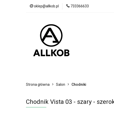
sklep@allkob.pl
733366633
Akcesoria samoc
BESTSELLERY
Akcesoria samochodowe
Sypialnia
Strona główna
Salon
Chodniki
Chodnik Vista 03 - szary - szer