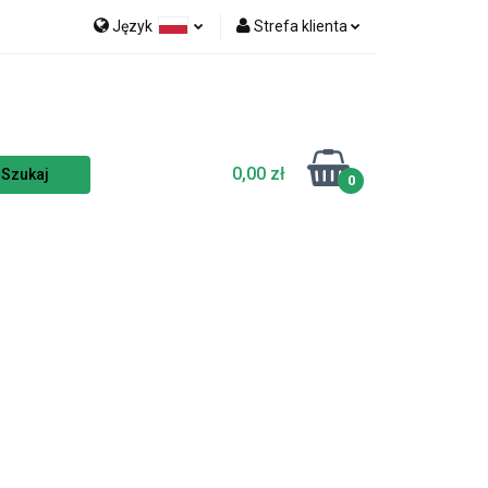
Język
Strefa klienta
nka
NOWOŚCI
Polski
Zaloguj się
Czech
Zarejestruj się
English
Dodaj zgłoszenie
0,00 zł
Zgody cookies
0
TSELLERY