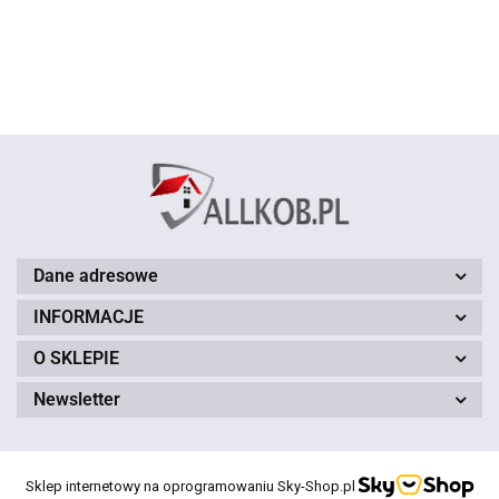
- 60 -
- 70 cm
100 cm
120 cm
80 cm
90 cm
- 60 -
150cm
150cm
brązowy
czerwon
150 cm
150 cm
Dane adresowe
INFORMACJE
O SKLEPIE
Newsletter
Sklep internetowy na oprogramowaniu Sky-Shop.pl