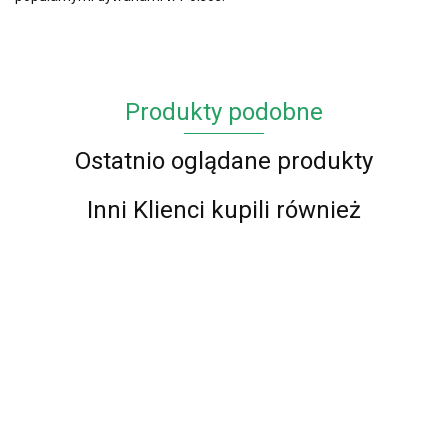
Produkty podobne
Ostatnio oglądane produkty
Inni Klienci kupili również
Chodnik
Chodnik
Chodnik
Chodnik
Chodnik
Chodnik
Chodnik
BCF Alfa
BCF Alfa
BCF Alfa
BCF Alfa
BCF Alfa
BCF Alfa
BCF Alfa
01 -
01 -
01 -
01 -
01 -
01 -
01 -
87.00
72.00
62.00
73.00
77.00
57.00
87.00
brązowy
brązowy
brązowy
brązowy
brązowy
brązowy
czerwon