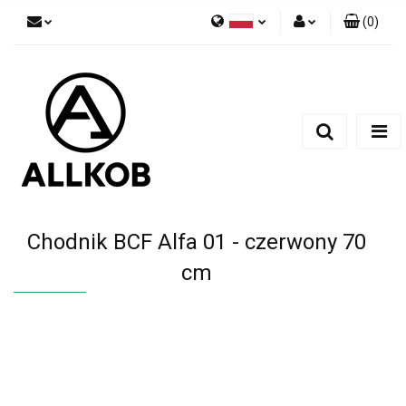
(
0
)
Polski
Zaloguj się
Czech
Zarejestruj się
English
Dodaj zgłoszenie
Zgody cookies
Chodnik BCF Alfa 01 - czerwony 70
cm