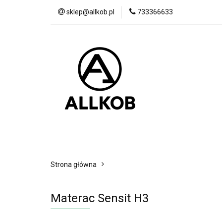
sklep@allkob.pl
733366633
Akcesoria samoc
BESTSELLERY
Akcesoria samochodowe
Sypialnia
Strona główna
Materac Sensit H3