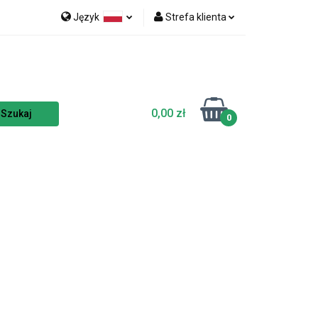
Język
Strefa klienta
nka
NOWOŚCI
Polski
Zaloguj się
Czech
Zarejestruj się
English
Dodaj zgłoszenie
0,00 zł
Zgody cookies
0
TSELLERY