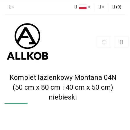
(
0
)
Polski
Zaloguj się
Czech
Zarejestruj się
English
Dodaj zgłoszenie
Zgody cookies
Komplet łazienkowy Montana 04N
(50 cm x 80 cm i 40 cm x 50 cm)
niebieski