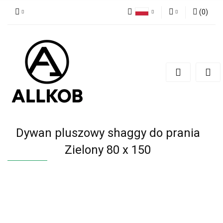
(
0
)
Polski
Zaloguj się
Czech
Zarejestruj się
English
Dodaj zgłoszenie
Zgody cookies
Dywan pluszowy shaggy do prania
Zielony 80 x 150