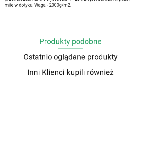
miłe w dotyku. Waga - 2000g/m2.
Produkty podobne
Ostatnio oglądane produkty
Inni Klienci kupili również
Dywan
Dywan
ENZO
ENZO
Dywan
Dywan
Dywan
Dywan
Dywan
Latte
Szary
gęsty
gęsty
gęsty
ENZO
98.00
98.00
gęsty
80 x
80 x
Portofino
Portofino
Portofino
Kremowy