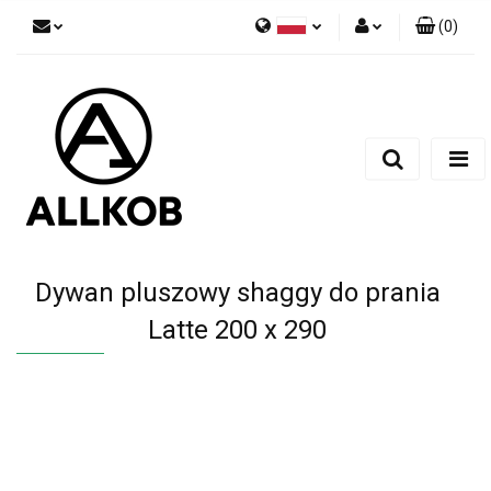
(
0
)
Polski
Zaloguj się
Czech
Zarejestruj się
English
Dodaj zgłoszenie
Zgody cookies
Dywan pluszowy shaggy do prania
Latte 200 x 290