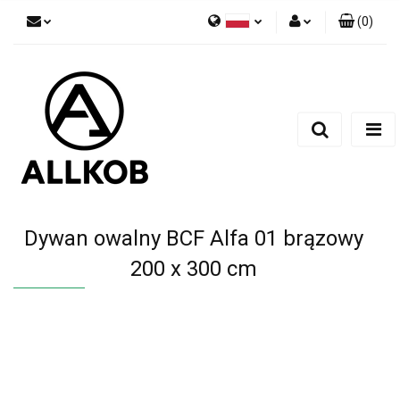
(
0
)
Polski
Zaloguj się
Czech
Zarejestruj się
English
Dodaj zgłoszenie
Zgody cookies
Dywan owalny BCF Alfa 01 brązowy
200 x 300 cm