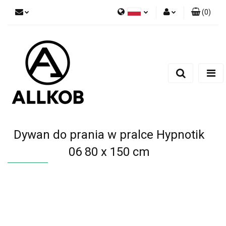
(
0
)
Polski
Zaloguj się
Czech
Zarejestruj się
English
Dodaj zgłoszenie
Zgody cookies
Dywan do prania w pralce Hypnotik
06 80 x 150 cm