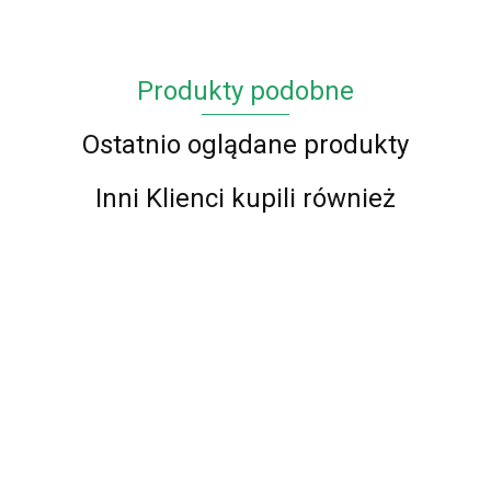
Produkty podobne
Ostatnio oglądane produkty
Inni Klienci kupili również
Dywan
Dywan
Dywan
Dywan
Dywan
Dywan
Dywan
BLACK
BLACK
BLACK
BLACK
BLACK
BLACK
BLACK
and
and
and
and
and
and
and
169.00
169.00
169.00
169.00
169.00
169.00
169.00
GOLD
GOLD
GOLD N
GOLD N
GOLD N
GOLD N
GOLD N
08 120
09 120
11 120
12 120
13 120
14 120
15 120
x 180
x 180