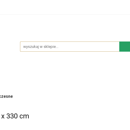
hodowe
Sypialnia
Salon
Kuchnia
Łazie
Salon
Kuchnia
Łazienka
NOWOŚCI
BES
czesne
 x 330 cm