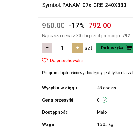
Symbol:
PANAM-07x-GRE-240X330
950.00
-17%
792.00
Najniższa cena z 30 dni przed promocją:
792
szt.
Do koszyka
Do przechowalni
Program lojalnościowy dostępny jest tylko dla z
Wysyłka w ciągu
48 godzin
Cena przesyłki
0
Dostępność
Mało
Waga
15.05 kg