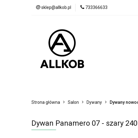
sklep@allkob.pl
733366633
Akcesoria samoc
BESTSELLERY
Akcesoria samochodowe
Sypialnia
Strona główna
Salon
Dywany
Dywany nowo
Dywan Panamero 07 - szary 240