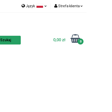
Język
Strefa klienta
nka
NOWOŚCI
Polski
Zaloguj się
Czech
Zarejestruj się
English
Dodaj zgłoszenie
0,00 zł
Zgody cookies
0
TSELLERY