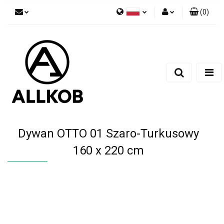
(
0
)
Polski
Zaloguj się
Czech
Zarejestruj się
English
Dodaj zgłoszenie
Zgody cookies
Dywan OTTO 01 Szaro-Turkusowy
160 x 220 cm