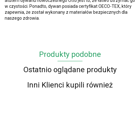
atutem dywanu nowoczesnego Otto jest to, ze łatwo utrzymać go
w czystości. Ponadto, dywan posiada certyfikat OECO-TEX, który
zapewnia, że został wykonany z materiałów bezpiecznych dla
naszego zdrowia.
Produkty podobne
Ostatnio oglądane produkty
Inni Klienci kupili również
Dywan
Dywan
Dywan
Dywan
Dyw