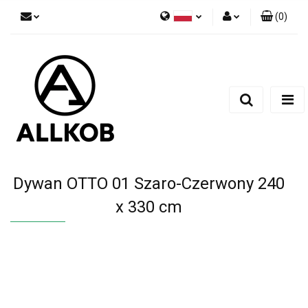
(
0
)
Polski
Zaloguj się
Czech
Zarejestruj się
English
Dodaj zgłoszenie
Zgody cookies
Dywan OTTO 01 Szaro-Czerwony 240
x 330 cm