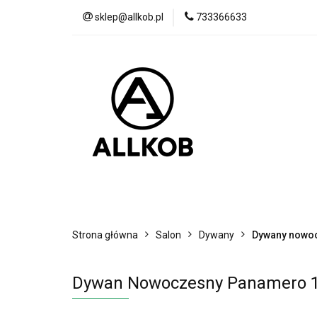
sklep@allkob.pl
733366633
Akcesoria samoc
BESTSELLERY
Akcesoria samochodowe
Sypialnia
Strona główna
Salon
Dywany
Dywany nowo
Dywan Nowoczesny Panamero 1