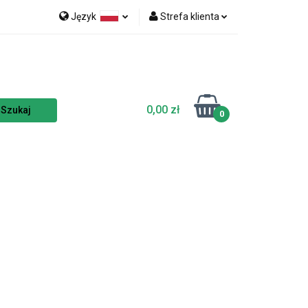
Język
Strefa klienta
nka
NOWOŚCI
Polski
Zaloguj się
Czech
Zarejestruj się
English
Dodaj zgłoszenie
0,00 zł
Zgody cookies
0
TSELLERY