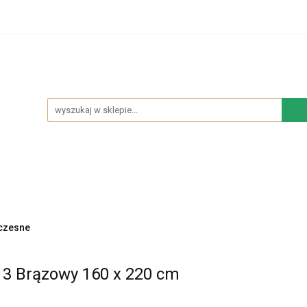
hodowe
Sypialnia
Salon
Kuchnia
Łazie
Salon
Kuchnia
Łazienka
NOWOŚCI
BES
czesne
3 Brązowy 160 x 220 cm