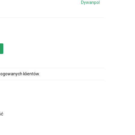
Dywanpol
alogowanych klientów.
ść