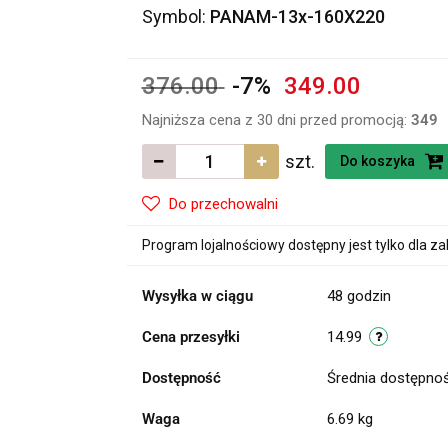
Symbol:
PANAM-13x-160X220
376.00
-7%
349.00
Najniższa cena z 30 dni przed promocją:
349
szt.
Do koszyka
Do przechowalni
Program lojalnościowy dostępny jest tylko dla z
Wysyłka w ciągu
48 godzin
Cena przesyłki
14.99
Dostępność
Średnia dostępno
Waga
6.69 kg