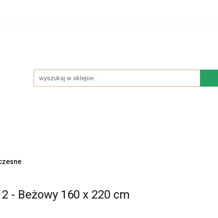
hodowe
Sypialnia
Salon
Kuchnia
Łazie
Salon
Kuchnia
Łazienka
NOWOŚCI
BES
czesne
 - Beżowy 160 x 220 cm