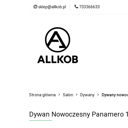
sklep@allkob.pl
733366633
Akcesoria samoc
BESTSELLERY
Akcesoria samochodowe
Sypialnia
Strona główna
Salon
Dywany
Dywany nowo
Dywan Nowoczesny Panamero 12