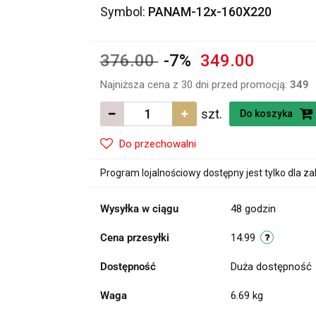
Symbol:
PANAM-12x-160X220
376.00
-7%
349.00
Najniższa cena z 30 dni przed promocją:
349
szt.
Do koszyka
Do przechowalni
Program lojalnościowy dostępny jest tylko dla z
Wysyłka w ciągu
48 godzin
Cena przesyłki
14.99
Dostępność
Duża dostępność
Waga
6.69 kg