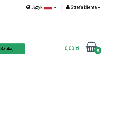
Język
Strefa klienta
nka
NOWOŚCI
Polski
Zaloguj się
Czech
Zarejestruj się
English
Dodaj zgłoszenie
0,00 zł
Zgody cookies
0
TSELLERY