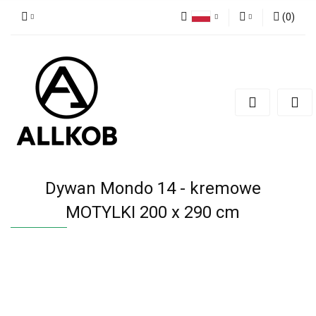
(
0
)
Polski
Zaloguj się
Czech
Zarejestruj się
English
Dodaj zgłoszenie
Zgody cookies
Dywan Mondo 14 - kremowe
MOTYLKI 200 x 290 cm