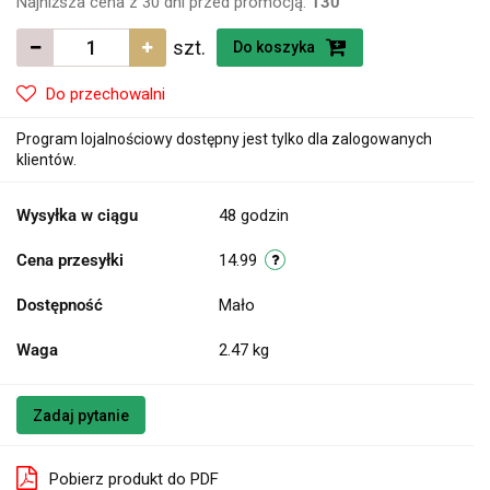
Najniższa cena z 30 dni przed promocją:
130
szt.
Do koszyka
Do przechowalni
Program lojalnościowy dostępny jest tylko dla zalogowanych
klientów.
Wysyłka w ciągu
48 godzin
Cena przesyłki
14.99
Dostępność
Mało
Waga
2.47 kg
Zadaj pytanie
Pobierz produkt do PDF