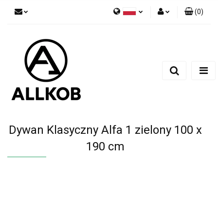
(
0
)
Polski
Zaloguj się
Czech
Zarejestruj się
English
Dodaj zgłoszenie
Zgody cookies
Dywan Klasyczny Alfa 1 zielony 100 x
190 cm