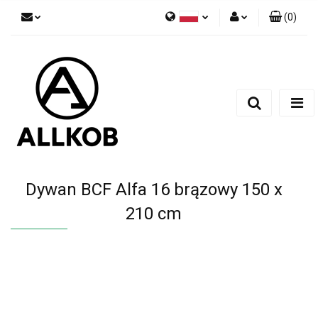
(
0
)
Polski
Zaloguj się
Czech
Zarejestruj się
English
Dodaj zgłoszenie
Zgody cookies
Dywan BCF Alfa 16 brązowy 150 x
210 cm