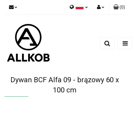
(
0
)
Polski
Zaloguj się
Czech
Zarejestruj się
English
Dodaj zgłoszenie
Zgody cookies
Dywan BCF Alfa 09 - brązowy 60 x
100 cm