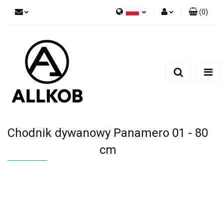
(
0
)
Polski
Zaloguj się
Czech
Zarejestruj się
English
Dodaj zgłoszenie
Zgody cookies
Chodnik dywanowy Panamero 01 - 80
cm