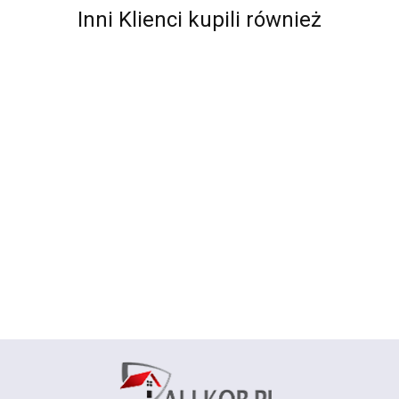
Inni Klienci kupili również
Chodnik
Chodnik
Chodnik
Chodnik
Chodnik
Chodnik
Chodnik
BCF Alfa
BCF Alfa
BCF Alfa
BCF Alfa
BCF Alfa
BCF Alfa
BCF Alf
01 -
01 -
01 -
01 -
01 -
01 -
01 -
87.00
72.00
62.00
73.00
77.00
87.00
73.00
brązowy
brązowy
brązowy
brązowy
brązowy
czerwony
czerwon
- 60 -
- 70 cm
100 cm
120 cm
80 cm
- 60 -
120 cm
150cm
150cm
brązowy
czerwony
150 cm
150 cm