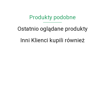
Produkty podobne
Ostatnio oglądane produkty
Inni Klienci kupili również
Chodnik BCF
Chodnik BCF
Chodnik BCF
Chodnik BCF
Alfa 01 -
Alfa 01 -
Alfa 16 -
Alfa 01 -
zielony - 60 -
brązowy - 60 -
brązowy - 60 -
czerwony - 60
87.00
87.00
87.00
120cm
87.00