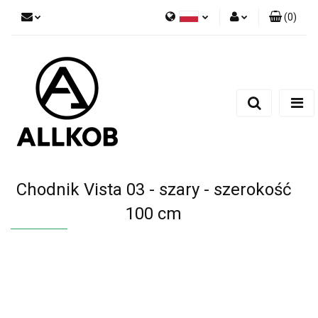
(
0
)
Polski
Zaloguj się
Czech
Zarejestruj się
English
Dodaj zgłoszenie
Zgody cookies
Chodnik Vista 03 - szary - szerokość
100 cm