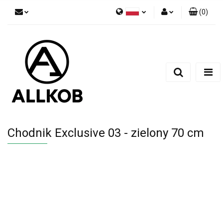
(
0
)
Polski
Zaloguj się
Czech
Zarejestruj się
English
Dodaj zgłoszenie
Zgody cookies
Chodnik Exclusive 03 - zielony 70 cm