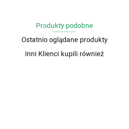
Produkty podobne
Ostatnio oglądane produkty
Inni Klienci kupili również
Chodnik
Chodnik
Chodnik
Chodnik
BCF Alfa
BCF Alfa
BCF Alfa
BCF Alfa
Chodnik
Chodnik
01 -
01 -
01 -
01 -
BCF Alfa 01
72.00
62.00
73.00
57.00
BCF Alfa 01
brązowy
brązowy
brązowy
brązowy
- brązowy -
- czerwony -
87.00
- 70 cm
100 cm
120 cm
90 cm
87.00
60 - 150cm
60 - 150cm