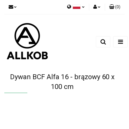
(
0
)
Polski
Zaloguj się
Czech
Zarejestruj się
English
Dodaj zgłoszenie
Zgody cookies
Dywan BCF Alfa 16 - brązowy 60 x
100 cm