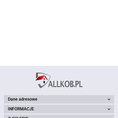
Chodnik
Chodnik
Chodnik
Chodnik
SOHO 04
SOHO 06
SOHO 13
SOHO 15
Dywan BCF
szary 100
czarny 100
czarny 100
czarny 100
Alfa 01 -
65.00
65.00
65.00
65.00
cm
cm
cm
cm
brązowy 40 x
58.00
60 cm
Dane adresowe
INFORMACJE