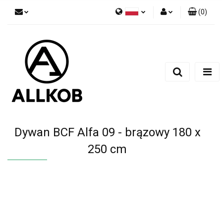
(
0
)
Polski
Zaloguj się
Czech
Zarejestruj się
English
Dodaj zgłoszenie
Zgody cookies
Dywan BCF Alfa 09 - brązowy 180 x
250 cm