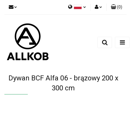
(
0
)
Polski
Zaloguj się
Czech
Zarejestruj się
English
Dodaj zgłoszenie
Zgody cookies
Dywan BCF Alfa 06 - brązowy 200 x
300 cm